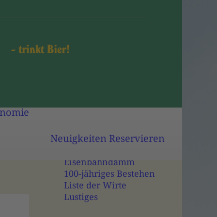
Biergarten
Gasträume
Speisekarte
Außer-Haus-Verkauf
Geschichte des
Hauses
onomie
Potsdamer Stange
Das Werdersche Bier
Neuigkeiten
Reservieren
Zeitdokumente
Die Quellen
Eisenbahndamm
100-jähriges Bestehen
Liste der Wirte
Lustiges