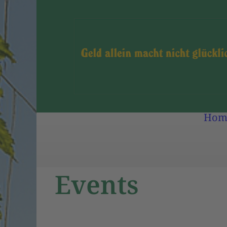
Hom
Events