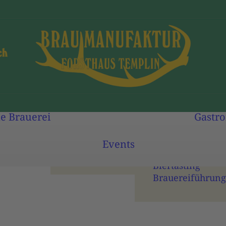
Biersorten
Abfüllung
e
Brauerei
Gastr
Unsere Biere kaufen
Veranstaltungs­­
Braukultur &
kalender
Events
Nachhaltigkeit
Brauseminar
Biertasting
Brauereiführung