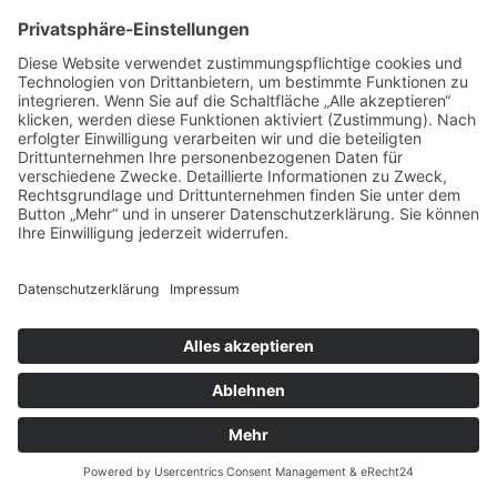
Ansichtskarte 1912 Gaststätte Potsdamer Stange in
Berlin
VEB Getränkekombinat Potsdam