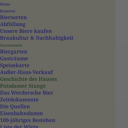
Home
Brauerei
Biersorten
Abfüllung
Unsere Biere kaufen
Braukultur & Nachhaltigkeit
Gastronomie
Biergarten
Gasträume
Speisekarte
Außer-Haus-Verkauf
Potsdamer Stange
Geschichte des Hauses
Potsdamer Stange
Das Werdersche Bier
Zeitdokumente
Die Quellen
Home
Geschichte des Hauses
Eisenbahndamm
Potsdamer Stange
100-jähriges Bestehen
Liste der Wirte