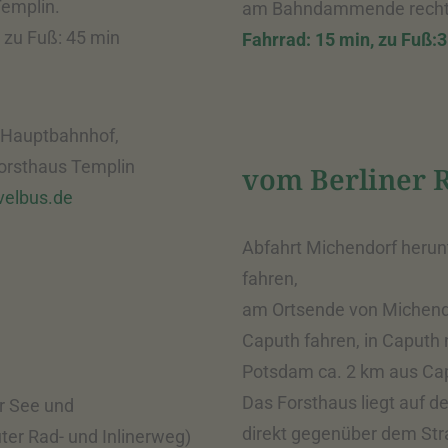
emplin.
am Bahndammende rechts
, zu Fuß: 45 min
Fahrrad: 15 min, zu Fuß:
 Hauptbahnhof,
Forsthaus Templin
vom Berliner 
elbus.de
Abfahrt Michendorf herun
fahren,
am Ortsende von Michendo
Caputh fahren, in Caputh 
Potsdam ca. 2 km aus Cap
Das Forsthaus liegt auf d
r See und
direkt gegenüber dem St
ter Rad- und Inlinerweg)