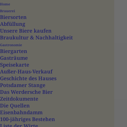
Home
Brauerei
Biersorten
Abfüllung
Unsere Biere kaufen
Braukultur & Nachhaltigkeit
Gastronomie
Biergarten
Gasträume
Speisekarte
Events
Außer-Haus-Verkauf
Geschichte des Hauses
Potsdamer Stange
Das Werdersche Bier
Zeitdokumente
favorite_border
Die Quellen
Eisenbahndamm
29 Aug.
12:00
100-jähriges Bestehen
Liste der Wirte