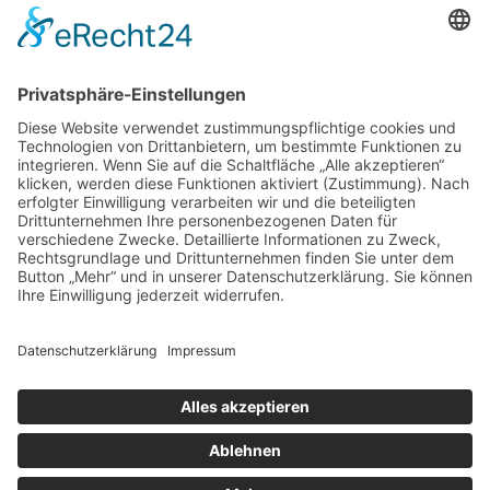
Wintersaison ab 06.02.2026
Do-Fr 12-21
Uhr
Sa 11-22
Uhr
So 11-21
Uhr
Frühlingssaison ab Ostern
Do/Fr 12-21 Uhr
Sa/So 11-21 Uhr
Sommersaison ab 21.06.26
Mi/ Do 12-21 Uhr
Fr 12-22 Uhr
Sa 11-22 Uhr