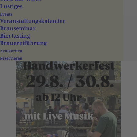
Historisches
Lustiges
Handwerkerfest
Events
Veranstaltungs­­kalender
Brauseminar
Biertasting
Brauereiführung
Neuigkeiten
Reservieren