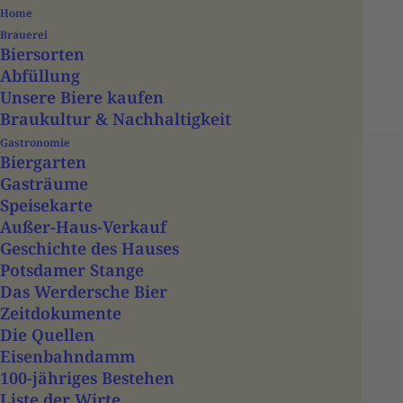
Home
Brauerei
Biersorten
Abfüllung
Unsere Biere kaufen
Braukultur & Nachhaltigkeit
Gastronomie
Biergarten
Gasträume
Speisekarte
Außer-Haus-Verkauf
Ansichtsmappe
Geschichte des Hauses
Potsdamer Stange
Das Werdersche Bier
Zeitdokumente
Die Quellen
Home
Geschichte des Hauses
Eisenbahndamm
100-jähriges Bestehen
Ansichtsmappe
Liste der Wirte