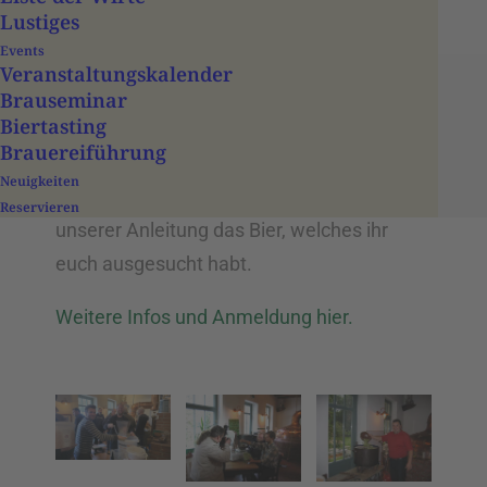
Lustiges
Brauseminar
Events
(Anmeldung
Veranstaltungs­­kalender
Brauseminar
erforderlich)
Biertasting
Brauereiführung
Neuigkeiten
Ihr braut gemeinsam im Team unter
Reservieren
unserer Anleitung das Bier, welches ihr
euch ausgesucht habt.
Weitere Infos und Anmeldung hier.