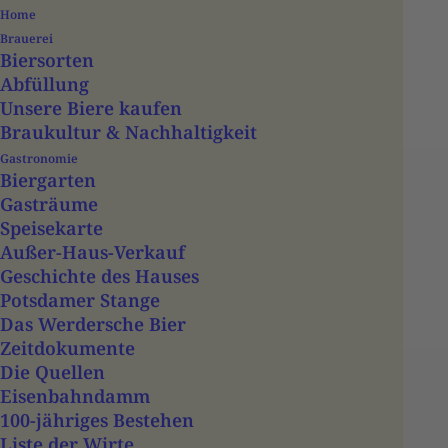
Home
Brauerei
Biersorten
Abfüllung
Unsere Biere kaufen
Braukultur & Nachhaltigkeit
Gastronomie
Biergarten
Gasträume
Speisekarte
Events
Außer-Haus-Verkauf
Geschichte des Hauses
Potsdamer Stange
Das Werdersche Bier
Zeitdokumente
favorite_border
Die Quellen
Eisenbahndamm
06 März
15:00
100-jähriges Bestehen
BIS
08 MÄRZ, 14:00
1d 23h
Liste der Wirte