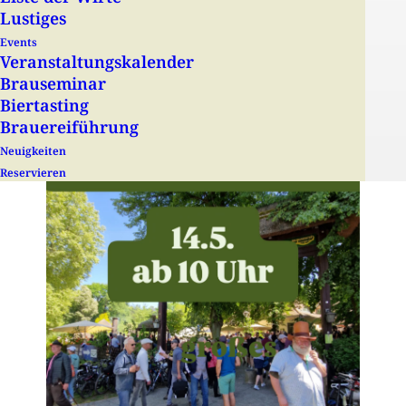
Himmelfahrt
Lustiges
Events
Veranstaltungs­­kalender
Biergartenfest mit Live Musik und Grillen
Brauseminar
Biertasting
Brauereiführung
Neuigkeiten
Reservieren