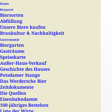
Home
Brauerei
Biersorten
Abfüllung
Unsere Biere kaufen
Braukultur & Nachhaltigkeit
Gastronomie
Biergarten
Gasträume
Speisekarte
Events
Außer-Haus-Verkauf
Geschichte des Hauses
Potsdamer Stange
Das Werdersche Bier
Zeitdokumente
favorite_border
Die Quellen
Eisenbahndamm
14 Mai
10:00
100-jähriges Bestehen
Liste der Wirte