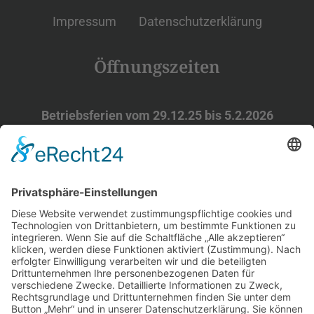
Impressum
Datenschutzerklärung
Öffnungszeiten
Betriebsferien vom 29.12.25 bis 5.2.2026
Wintersaison ab 06.02.2026
Do-Fr 12-21
Uhr
Sa 11-22
Uhr
So 11-21
Uhr
Frühlingssaison ab Ostern
Do/Fr 12-21 Uhr