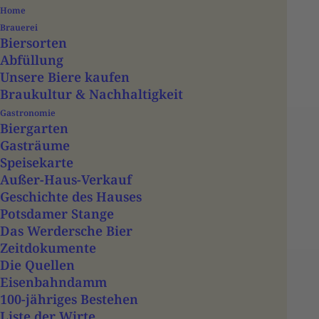
Home
Brauerei
Biersorten
Abfüllung
Unsere Biere kaufen
Braukultur & Nachhaltigkeit
Gastronomie
Biergarten
Gasträume
Speisekarte
Events
Außer-Haus-Verkauf
Geschichte des Hauses
Potsdamer Stange
Das Werdersche Bier
Zeitdokumente
favorite_border
Die Quellen
Eisenbahndamm
13 Dez.
100-jähriges Bestehen
Liste der Wirte