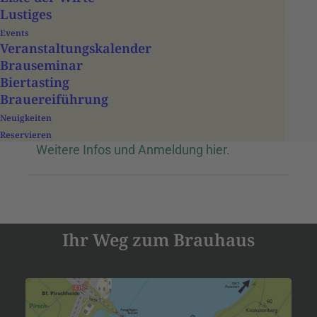
Gänseessen
Lustiges
Events
Veranstaltungs­­kalender
mit Brauereiführung
Brauseminar
Biertasting
(Gänseessen bitte vorbestellen, für 4 Pers.
Brauereiführung
eine Gans)
Neuigkeiten
Reservieren
Weitere Infos und Anmeldung hier.
Ihr Weg zum Brauhaus