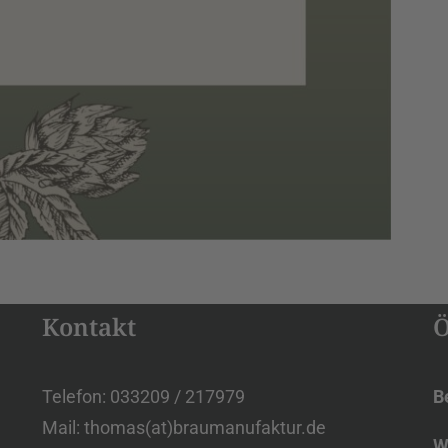
Kontakt
Ö
Telefon: 033209 / 217979
B
Mail: thomas(at)braumanufaktur.de
W