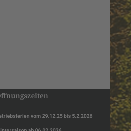
ffnungszeiten
etriebsferien vom 29.12.25 bis 5.2.2026
intersaison ab 06.02.2026