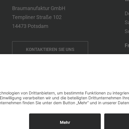
Braumanufaktur GmbH
D
Templiner Straße 102
S
14473 Potsdam
S
F
KONTAKTIEREN SIE UNS
D
S
Folgen Sie uns auf Instagram
S
Impressum
Datenschutzerklärung
M
F
S
S