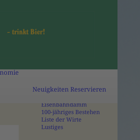
Biergarten
Gasträume
Speisekarte
Außer-Haus-Verkauf
Geschichte des
Hauses
onomie
Potsdamer Stange
Das Werdersche Bier
Neuigkeiten
Reservieren
Zeitdokumente
Die Quellen
Eisenbahndamm
100-jähriges Bestehen
Liste der Wirte
Lustiges