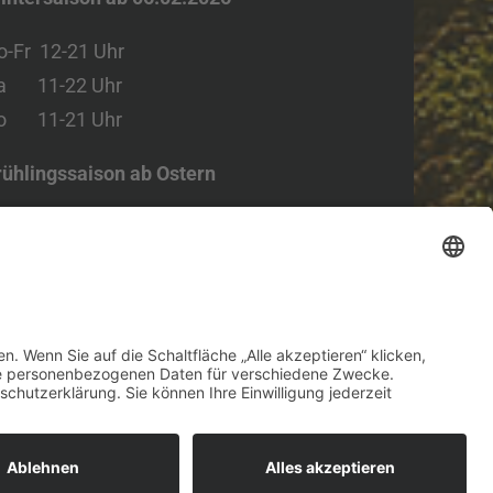
o-Fr 12-21
Uhr
a 11-22
Uhr
o 11-21
Uhr
rühlingssaison ab Ostern
o/Fr 12-21 Uhr
a/So 11-21 Uhr
ommersaison ab 21.06.26
i/ Do 12-21 Uhr
r 12-22 Uhr
a 11-22 Uhr
o 11-21 Uhr