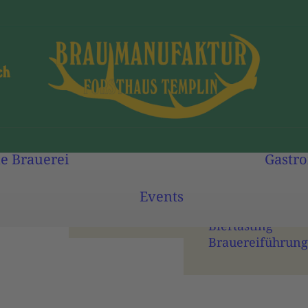
Biersorten
Abfüllung
e
Brauerei
Gastr
Unsere Biere kaufen
Veranstaltungs­­
Braukultur &
kalender
Events
Nachhaltigkeit
Brauseminar
Biertasting
Brauereiführung