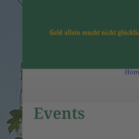
Hom
Events